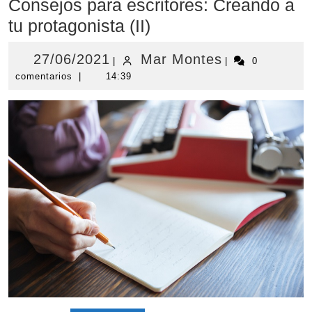
Consejos para escritores: Creando a
tu protagonista (II)
27/06/2021
Mar
27/06/2021
Mar Montes
|
|
0
comentarios
|
14:39
Montes