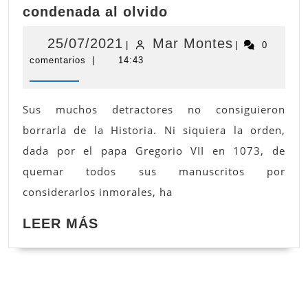
Safo:
condenada al olvido
una
gran
25/07/2021
Mar
25/07/2021
Mar Montes
|
|
0
poetisa
comentarios
|
14:43
Montes
casi
condenada
al
Sus muchos detractores no consiguieron
olvido
borrarla de la Historia. Ni siquiera la orden,
dada por el papa Gregorio VII en 1073, de
quemar todos sus manuscritos por
considerarlos inmorales, ha
LEER
LEER MÁS
MÁS