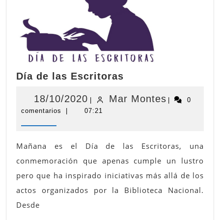
Día
Día de las Escritoras
de
las
18/10/2020
Mar
18/10/2020
Mar Montes
|
|
0
Escritoras
comentarios
|
07:21
Montes
Mañana es el Día de las Escritoras, una
conmemoración que apenas cumple un lustro
pero que ha inspirado iniciativas más allá de los
actos organizados por la Biblioteca Nacional.
Desde