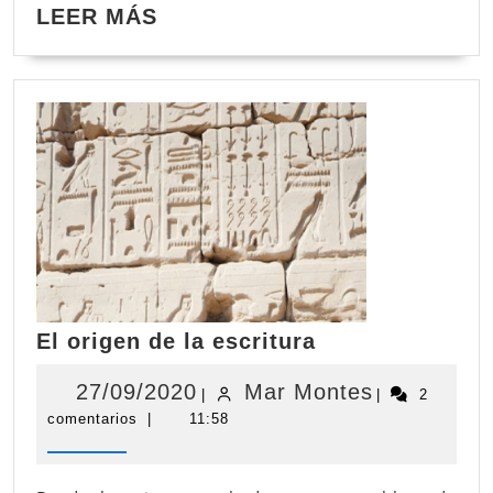
LEER
LEER MÁS
MÁS
El
El origen de la escritura
origen
de
27/09/2020
Mar
27/09/2020
Mar Montes
|
|
2
la
comentarios
|
11:58
Montes
escritura