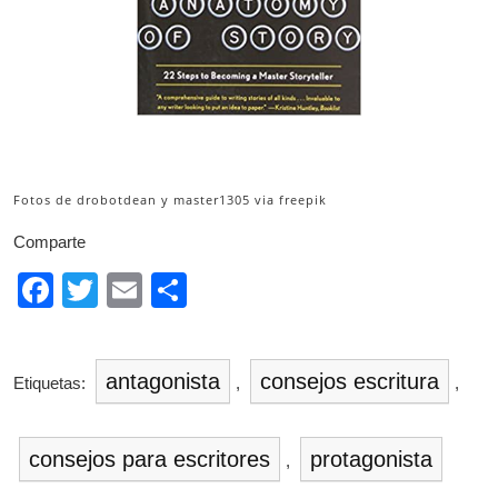
.
Fotos de drobotdean y master1305 via freepik
Comparte
F
T
E
C
a
wi
m
o
c
tt
ail
m
antagonista
consejos escritura
Etiquetas:
,
,
e
er
p
b
ar
consejos para escritores
protagonista
o
tir
,