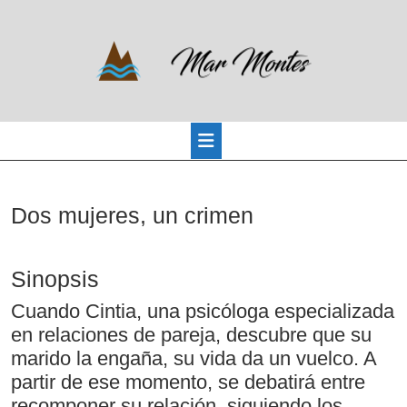
Saltar
al
contenido
Botón
Dos mujeres, un crimen
de
apertura
Sinopsis
Cuando Cintia, una psicóloga especializada
en relaciones de pareja, descubre que su
marido la engaña, su vida da un vuelco. A
partir de ese momento, se debatirá entre
recomponer su relación, siguiendo los