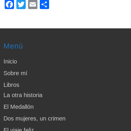
F
T
E
C
a
wi
m
o
c
tt
ail
m
e
er
p
b
ar
Menú
o
tir
o
Inicio
k
Sobre mí
Libros
La otra historia
El Medallón
Dos mujeres, un crimen
El viaje feliz