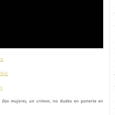
ns
hic
n
r
Dos mujeres, un crimen
, no dudes en ponerte en