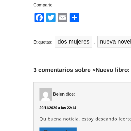
Comparte
F
T
E
C
a
wi
m
o
c
tt
ail
m
dos mujeres
nueva nove
Etiquetas:
,
e
er
p
b
ar
o
tir
3 comentarios sobre «Nuevo libro:
o
k
Belen
dice:
29/11/2020 a las 22:14
Qu buena noticia, estoy deseando leert