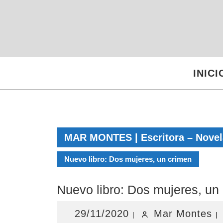
Saltar
al
contenido
INICI
MAR MONTES | Escritora – Novela
Nuevo libro: Dos mujeres, un crimen
Nuevo libro: Dos mujeres, un
29/11/2020
M
29/11/2020
Mar Montes
|
|