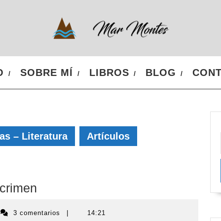
O
SOBRE MÍ
LIBROS
BLOG
CON
s – Literatura
Artículos
 crimen
ar
3 comentarios
|
14:21