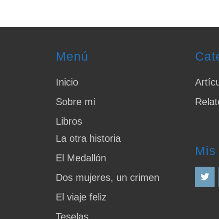
a
wi
m
o
c
tt
ail
m
e
er
p
b
ar
Menú
Cat
o
tir
o
Inicio
Artíc
k
Sobre mí
Relat
Libros
La otra historia
Mis
El Medallón
Dos mujeres, un crimen
El viaje feliz
Teselas