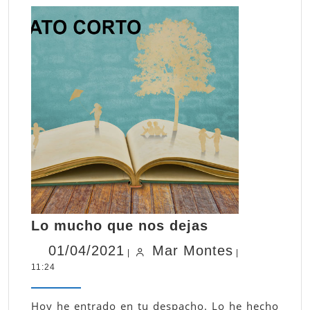
Lo
Lo mucho que nos dejas
mucho
01/04/2021
Mar
01/04/2021
Mar Montes
que
|
|
11:24
Montes
nos
dejas
Hoy he entrado en tu despacho. Lo he hecho