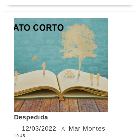
LEYENDO
Despedida
Despedida
12/03/2022
Mar
12/03/2022
Mar Montes
|
|
10:45
Montes