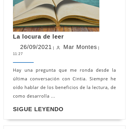
La
La locura de leer
locura
26/09/2021
Mar
26/09/2021
Mar Montes
de
|
|
11:27
Montes
leer
Hay una pregunta que me ronda desde la
última conversación con Cintia. Siempre he
oído hablar de los beneficios de la lectura, de
como desarrolla ...
SIGUE
SIGUE LEYENDO
LEYENDO