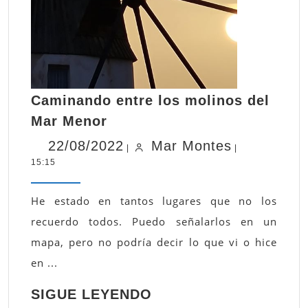
Caminando entre los molinos del
Caminando
Mar Menor
entre
22/08/2022
Mar
22/08/2022
Mar Montes
los
|
|
15:15
Montes
molinos
del
Mar
He estado en tantos lugares que no los
Menor
recuerdo todos. Puedo señalarlos en un
mapa, pero no podría decir lo que vi o hice
en ...
SIGUE
SIGUE LEYENDO