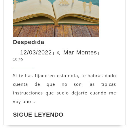
Despedida
Despedida
12/03/2022
Mar
12/03/2022
Mar Montes
|
|
10:45
Montes
Si te has fijado en esta nota, te habrás dado
cuenta de que no son las típicas
instrucciones que suelo dejarte cuando me
voy uno ...
SIGUE
SIGUE LEYENDO
LEYENDO