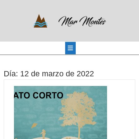
Saltar
al
contenido
Botón
Día:
12 de marzo de 2022
de
apertura