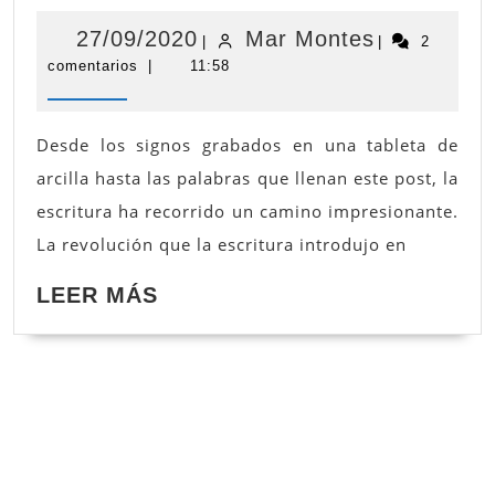
origen
de
27/09/2020
Mar
27/09/2020
Mar Montes
|
|
2
la
comentarios
|
11:58
Montes
escritura
Desde los signos grabados en una tableta de
arcilla hasta las palabras que llenan este post, la
escritura ha recorrido un camino impresionante.
La revolución que la escritura introdujo en
LEER
LEER MÁS
MÁS