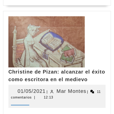
MÁS
Christine de Pizan: alcanzar el éxito
Christine
como escritora en el medievo
de
Pizan:
01/05/2021
Mar
01/05/2021
Mar Montes
|
|
11
alcanzar
comentarios
|
12:13
Montes
el
éxito