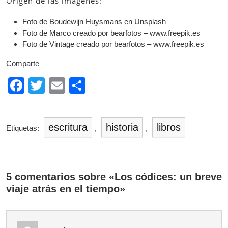
Origen de las imágenes:
Foto de Boudewijn Huysmans en Unsplash
Foto de Marco creado por bearfotos – www.freepik.es
Foto de Vintage creado por bearfotos – www.freepik.es
Comparte
F
T
E
C
a
wi
m
o
c
tt
ail
m
escritura
historia
libros
Etiquetas:
,
,
e
er
p
b
ar
o
tir
5 comentarios sobre «Los códices: un breve
o
viaje atrás en el tiempo»
k