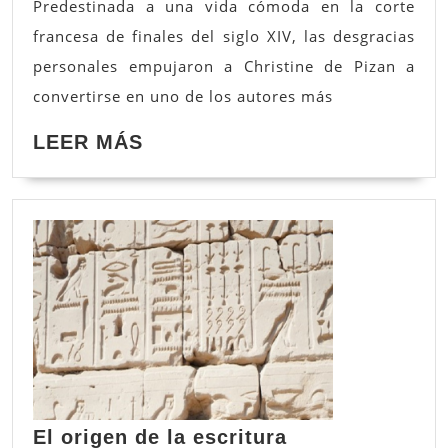
como
Predestinada a una vida cómoda en la corte
escritora
francesa de finales del siglo XIV, las desgracias
en
personales empujaron a Christine de Pizan a
el
convertirse en uno de los autores más
medievo
LEER
LEER MÁS
MÁS
El
El origen de la escritura