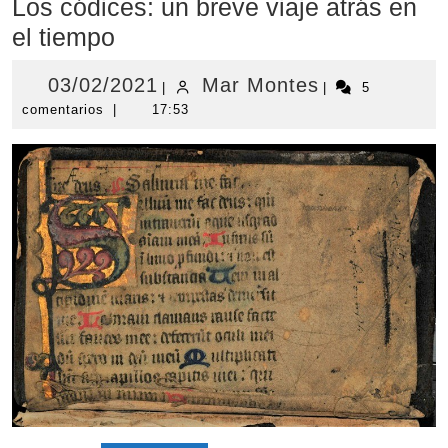
Los códices: un breve viaje atrás en
el tiempo
03/02/2021
Mar
03/02/2021
Mar Montes
|
|
5
comentarios
|
17:53
Montes