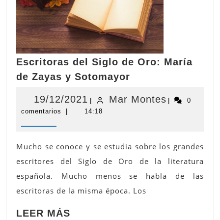
Escritoras del Siglo de Oro: María
Escritoras
de Zayas y Sotomayor
del
Siglo
19/12/2021
Mar
19/12/2021
Mar Montes
|
|
0
de
comentarios
|
14:18
Montes
Oro:
María
de
Mucho se conoce y se estudia sobre los grandes
Zayas
escritores del Siglo de Oro de la literatura
y
española. Mucho menos se habla de las
Sotomayor
escritoras de la misma época. Los
LEER
LEER MÁS