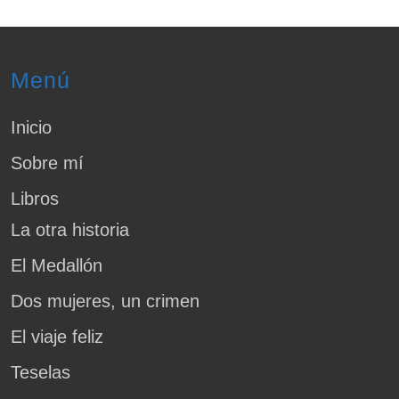
c
tt
ail
m
e
er
p
b
ar
Menú
o
tir
o
Inicio
k
Sobre mí
Libros
La otra historia
El Medallón
Dos mujeres, un crimen
El viaje feliz
Teselas