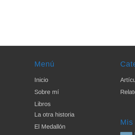
Menú
Cat
Inicio
Artíc
Sobre mí
Relat
Libros
La otra historia
Mis
El Medallón