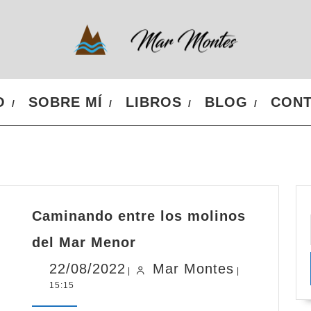
O
SOBRE MÍ
LIBROS
BLOG
CON
Caminando entre los molinos
Caminando
del Mar Menor
entre
los
22/08/2022
Mar
22/08/2022
Mar Montes
|
|
molinos
15:15
Montes
del