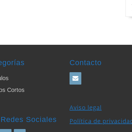
egorías
Contacto
ulos
os Cortos
Aviso legal
 Redes Sociales
Política de privacida