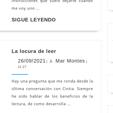
instrucciones que suelo dejarte cuando
me voy uno ...
SIGUE
SIGUE LEYENDO
LEYENDO
La
La locura de leer
locura
de
26/09/2021
Mar
26/09/2021
Mar Montes
|
|
leer
11:27
Montes
Hay una pregunta que me ronda desde la
última conversación con Cintia. Siempre
he oído hablar de los beneficios de la
lectura, de como desarrolla ...