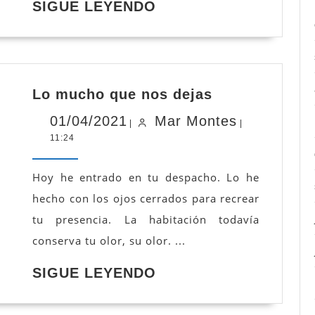
SIGUE
SIGUE LEYENDO
LEYENDO
Lo
Lo mucho que nos dejas
mucho
que
01/04/2021
Mar
01/04/2021
Mar Montes
|
|
nos
11:24
Montes
dejas
Hoy he entrado en tu despacho. Lo he
hecho con los ojos cerrados para recrear
tu presencia. La habitación todavía
conserva tu olor, su olor. ...
SIGUE
SIGUE LEYENDO
LEYENDO