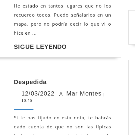
Mar
He estado en tantos lugares que no los
Menor
recuerdo todos. Puedo señalarlos en un
mapa, pero no podría decir lo que vi o
hice en ...
SIGUE
SIGUE LEYENDO
LEYENDO
Despedida
Despedida
12/03/2022
Mar
12/03/2022
Mar Montes
|
|
10:45
Montes
Si te has fijado en esta nota, te habrás
dado cuenta de que no son las típicas