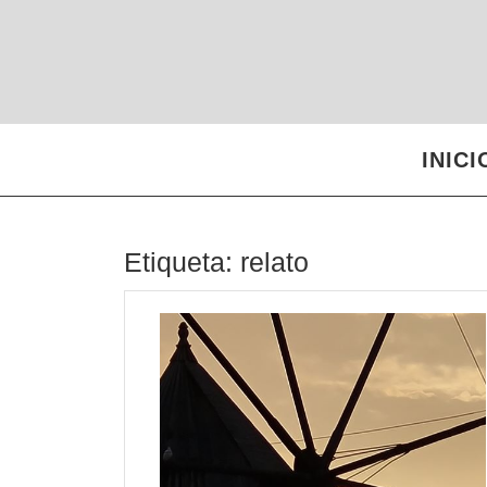
Saltar
al
contenido
INICI
Etiqueta:
relato