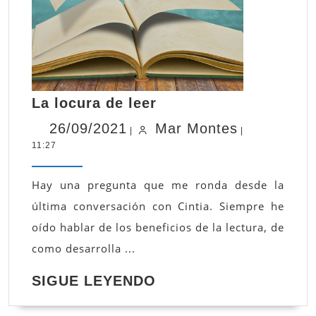
La
La locura de leer
locura
26/09/2021
Mar
26/09/2021
Mar Montes
de
|
|
11:27
Montes
leer
Hay una pregunta que me ronda desde la
última conversación con Cintia. Siempre he
oído hablar de los beneficios de la lectura, de
como desarrolla ...
SIGUE
SIGUE LEYENDO
LEYENDO