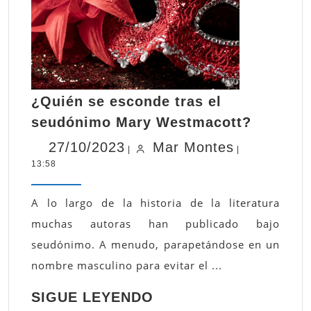
¿Quién se esconde tras el
¿Quién
seudónimo Mary Westmacott?
se
27/10/2023
Mar
27/10/2023
Mar Montes
esconde
|
|
13:58
Montes
tras
el
seudón
A lo largo de la historia de la literatura
Mary
muchas autoras han publicado bajo
Westma
seudónimo. A menudo, parapetándose en un
nombre masculino para evitar el ...
SIGUE
SIGUE LEYENDO